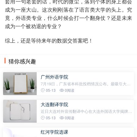
套用一句老套的话，时代的微尘，落到个体的身上都会
成为一座大山。这次刚刚落在了语言类大学的头上。究
竟，外语类专业，什么时候会打一个翻身仗？还是未来
成为一个被劝退的专业？
综上，还是等待来年的数据交答案吧！
猜你感兴趣
广州外语学院
7月19日，广东省本科批投档情况公布。最吸引大家
注意力的，不是中大华工的录取分数，而是广东外语
05-13
0阅读
外贸大学遭遇暴跌！其中，物理类555分，投档排位
63950，对比2021年下跌超过2万名，历史类55
大连翻译学院
近日大连对外宣传翻译中心在大连外国语大学揭牌成
立这是辽宁省首个市级对外宣传翻译中心大连是中国
05-13
0阅读
东北地区对外开放的龙头和窗口是欧亚大陆重要的桥
头堡大连对外宣传翻译中
红河学院选课