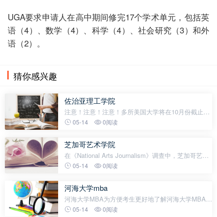
UGA要求申请人在高中期间修完17个学术单元，包括英
语（4）、数学（4）、科学（4）、社会研究（3）和外
语（2）。
猜你感兴趣
佐治亚理工学院
注意！注意！注意！多所美国大学将在10月份截止申
请！对于申请季家庭来说，进入9月，申请日程愈发
05-14
0阅读
紧张，马上还要迎来中秋和国庆两个假期，留给大家
备战的时间真的不多了！棕榈君特别提醒，一定
芝加哥艺术学院
在《National Arts Journalism》调查中，芝加哥艺术
学院的评价很高，被认为是全美最具影响力的艺术学
05-14
0阅读
院，可见它的国际地位还是非常高的，那么对于有出
国艺术留学打算的小伙伴来说，如
河海大学mba
河海大学MBA为方便考生更好地了解河海大学MBA项
目，特面向2025年考生举办校园开放日活动。有考生
05-14
0阅读