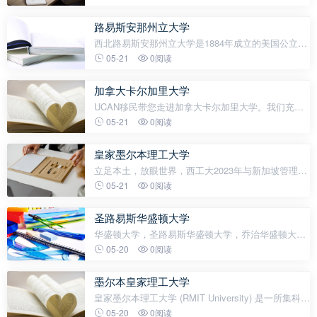
学院成为马里兰地区的第一个初级学院，1964年更名
为马里兰圣玛丽学院，过度
路易斯安那州立大学
西北路易斯安那州立大学是1884年成立的美国公立四
年制大学，学校占地916英亩。路易斯安那州立大学
05-21
0阅读
西北分校是第一批进入美国航天局合资计划的六所学
校之一，学生与航天局的科学
加拿大卡尔加里大学
UCAN移民带您走进加拿大卡尔加里大学。我们充满
好奇，我们正在探索。我们有创造力，我们充满活
05-21
0阅读
力。我们是一个社区，我们是卡尔加里大学。五大选
择理由：·Excellence in academics：
皇家墨尔本理工大学
立足本土，放眼世界，西工大2023年与新加坡管理学
院联合办学，设立西工大SIM国际大一定向班，助力
05-21
0阅读
学子在多元碰撞中成长为具有全球竞争力的复合型人
才。海外对接院校为项目一大亮点，
圣路易斯华盛顿大学
华盛顿大学，圣路易斯华盛顿大学，乔治华盛顿大
学：因为名字里都带了华盛顿，乍一看容易搞混，今
05-20
0阅读
天分别来说说。圣路易斯华盛顿大学2024USNEWS
排名24一所高水平的私立研究型大学，师生比
墨尔本皇家理工大学
皇家墨尔本理工大学 (RMIT University) 是一所集科
技、设计和企业联系为一身的世界级综合性大学，也
05-20
0阅读