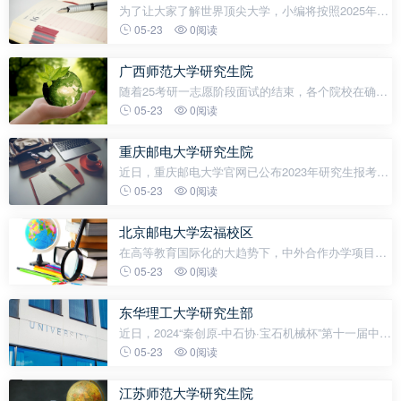
为了让大家了解世界顶尖大学，小编将按照2025年
QS排名为大家一一介绍。今天介绍的是2025年QS排
05-23
0阅读
名第6的斯坦福大学斯坦福大学（Stanford
University），全名小利兰·斯坦福大学（Leland
广西师范大学研究生院
随着25考研一志愿阶段面试的结束，各个院校在确认
招生计划后，也陆续公布了一志愿拟录取名单。伴随
05-23
0阅读
着拟录取名单的陆续公布，25考研的同学们终获努力
成果，你的名字终在星光处小编也
重庆邮电大学研究生院
近日，重庆邮电大学官网已公布2023年研究生报考指
南。相比于去年，重邮今年公布时间提前了十来天，
05-23
0阅读
给正在备考的大家提前吃一颗定心丸。此次公布的报
考指南包括学院专业简介、23招
北京邮电大学宏福校区
在高等教育国际化的大趋势下，中外合作办学项目如
雨后春笋般涌现，为学生提供了多元化的学习路径。
05-23
0阅读
北京邮电大学宏福校区的中外合作办学项目，凭借其
独特的优势，吸引着众多学子的
东华理工大学研究生部
近日，2024“秦创原-中石协·宝石机械杯”第十一届中国
研究生能源装备创新设计大赛总决赛在西安落下帷
05-23
0阅读
幕。东华理工大学研究生方芳、贾志文、王泽成团队
的参赛项目《金盾——
江苏师范大学研究生院