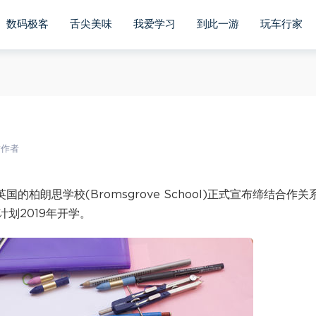
数码极客
舌尖美味
我爱学习
到此一游
玩车行家
站作者
国的柏朗思学校(Bromsgrove School)正式宣布缔结合作关
划2019年开学。