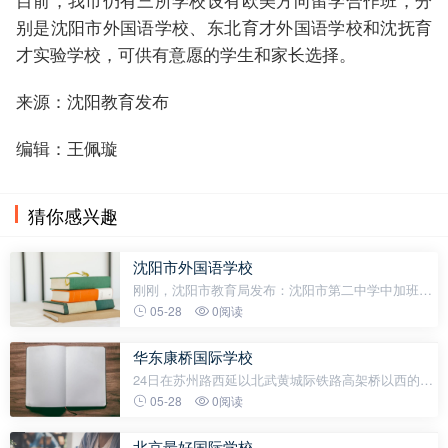
别是沈阳市外国语学校、东北育才外国语学校和沈抚育
才实验学校，可供有意愿的学生和家长选择。
来源：沈阳教育发布
编辑：王佩璇
猜你感兴趣
沈阳市外国语学校
刚刚，沈阳市教育局发布：沈阳市第二中学中加班停
止招生公告沈阳市第二中学与加拿大约克国际集团于
05-28
0阅读
2021年12月2日签订的《沈阳市第二中学与加拿大汉
斯东郊中学合作举办中加双文
华东康桥国际学校
24日在苏州路西延以北武黄城际铁路高架桥以西的黄
石市康桥未来高级中学工地现场大型机械轰轰作响，
05-28
0阅读
车辆往来穿梭工人们有序作业，一派忙碌景象4个月
后这里将迎来首届学生目前该
北京最好国际学校