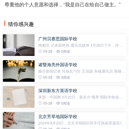
尊重他的个人意愿和选择，“我是自己在给自己做主。”
猜你感兴趣
广州贝赛思国际学校
南都讯 记者梁艳燕 通讯员姚坤 4月26日下午，伴随
着四月大学申请季的落幕，广州贝赛思国际学校举办
05-28
0阅读
了首届毕业生升学情况说明会。疫情当前，海外升学
困难重重，在被誉为“最难申请季
诸暨海亮外国语学校
极目新闻记者 肖杨实习生 王清扬 朱杨通讯员 唐丽萍
中考刚刚出分，正值招生季，如何为学生选择适合的
05-28
0阅读
学校？为服务广大考生和家长，极目新闻特别推出“极
目云探校·2024年武汉高中学
深圳新东方英语学校
来源：中国网 3月22日，新东方“视界”国际学校咨询
服务区域展深圳站在福田区盛大启幕。本次展会汇聚
05-28
0阅读
了深圳地区40余所知名国际学校、国际部及官方考试
机构，为意向选择国际教育的
北京芳草地国际学校
2024年8月23日，北京市朝阳区郎辛庄路丽景嘉苑18
号院1号楼前，彩旗飘扬，花团锦簇，一片欢声笑
05-28
0阅读