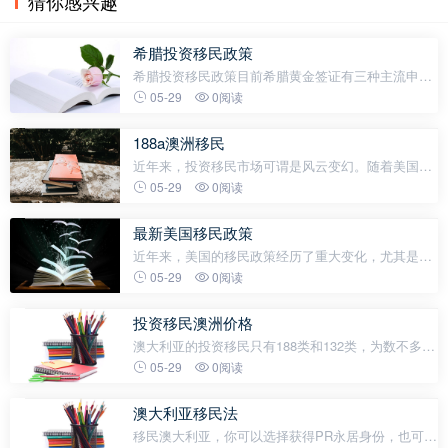
猜你感兴趣
希腊投资移民政策
希腊投资移民政策目前希腊黄金签证有三种主流申请
方式——购房、基金投资、银行存款，到底哪种适合
05-29
0阅读
你？希腊投资移民政策选项一：购房移民希腊黄金签
证实行“三轨并行”政策，即申请
188a澳洲移民
近年来，投资移民市场可谓是风云变幻。随着美国排
期问题日益严峻，加拿大投资移民申请暂停，更多投
05-29
0阅读
资者开始倾向关注同样具备强大移民竞争力的澳大利
亚。而澳洲创业移民188A签证凭
最新美国移民政策
近年来，美国的移民政策经历了重大变化，尤其是在
新总统上任后，移民法和绿卡持有者的权利受到了更
05-29
0阅读
严格的审查。这对于很多在美国生活的移民来说，不
仅仅是一个法律问题，更关乎他们的
投资移民澳洲价格
澳大利亚的投资移民只有188类和132类，为数不多的
投资移民项目中资金要求最低的自然是188A。188A
05-29
0阅读
商业创新签证是一个临时居留签证，时效为四年零三
个月。签证持有人在澳大利亚完
澳大利亚移民法
移民澳大利亚，你可以选择获得PR永居身份，也可以