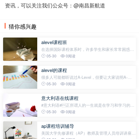
资讯，可以关注我们公众号：@南昌新航道
猜你感兴趣
alevel课程班
在选择国际课程体系时，许多学生和家长常常困惑于
A-Level和AP的区别。这两种课程虽然都是国际认可
05-30
0阅读
的高中课程体系，但在课程设置、考试方式和升学认
可度等方面存在显著差异，下面
alevel的课程
很多人可能都听说过A-Level，但要让大家说明A-
Level课程具体是什么，却只有极少人能说清楚。对于
05-30
0阅读
计划大学或研究生阶段再去英联邦国家留学的学生来
说，是否了解A-Level课程并没有
意大利语在线课程
#意大利语#正所谓人的一生就是在学习和学习的路
上，而在学习的过程中，实用和好用的工具更是必不
05-30
0阅读
可少。今天我给大家分享一些超实用的意大利语学习
APP和网站，带你轻松玩转意大利
ap课程培训辅导
美国大学先修课程（AP）教师及管理人员培训讲座