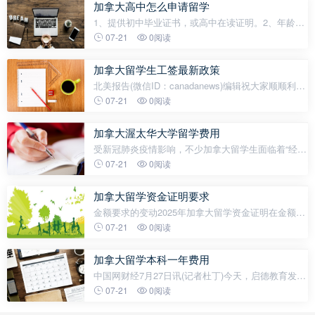
成功率。一、高一阶段：基础积累
加拿大高中怎么申请留学
1、提供初中毕业证书，或高中在读证明。2、年龄不
足18周岁、19周岁的学生，需要有加籍公民或永久居
07-21
0阅读
民做监护人。如在阿尔伯塔省、安大略省、曼尼托巴
省、曼尼托巴省、未满18周岁
加拿大留学生工签最新政策
北美报告(微信ID：canadanews)编辑祝大家顺顺利利
申请到工签~特大喜讯！！！超级利好！！！有意毕
07-21
0阅读
业后留在加拿大工作的留学生们，请不要停止你们的
欢呼呐喊！过年期间，加拿大移民局给广大留学
加拿大渥太华大学留学费用
受新冠肺炎疫情影响，不少加拿大留学生面临着“经济
压力”，兼职打工受阻使他们资金来源大幅减少。在此
07-21
0阅读
情况下，学校学费上涨无疑是雪上加霜。尽管政府与
学校推出了一系列补贴政策
加拿大留学资金证明要求
金额要求的变动2025年加拿大留学资金证明在金额方
面有显著调整。对于单独申请留学的人员来说，资金
07-21
0阅读
证明金额从原来的10,000加币提升到了11,000加币，
换算成人民币大约是5.7万元
加拿大留学本科一年费用
中国网财经7月27日讯(记者杜丁)今天，启德教育发布
《2019加拿大留学报告》，加拿大统计局数据显示，
07-21
0阅读
2018-2019学年加拿大国际留学生就读本科阶段，平