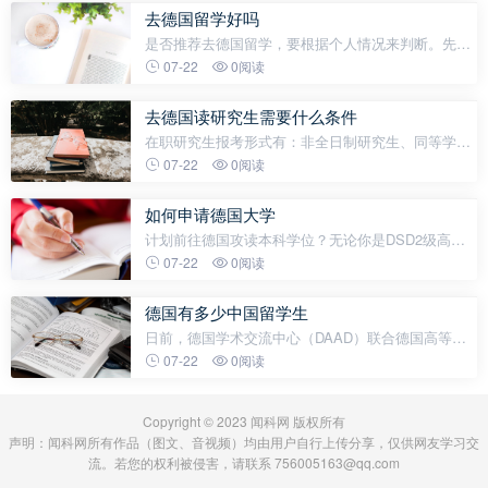
证书，考个驾照难得要死。\r0
去德国留学好吗
是否推荐去德国留学，要根据个人情况来判断。先说
推荐去德国留学的理由：一、教育质量作为欧洲最大
07-22
0阅读
经济体与世界第四大经济体，德国是欧洲一体化的主
要推动者，这个高度发达的工业强
去德国读研究生需要什么条件
在职研究生报考形式有：非全日制研究生、同等学力
申硕以及国外留学硕士。小编整理了在职研究生的报
07-22
0阅读
考条件、报名官网、操作流程及考试科目，供各位同
学参考！在职研究生报考条件、
如何申请德国大学
计划前往德国攻读本科学位？无论你是DSD2级高中
毕业生、普通高中生毕业生、DSD1级高中毕业生，
07-22
0阅读
国际高中毕业生还是大学本科在读生，本指南将为你
梳理2025年最新的留学德国流程，助你
德国有多少中国留学生
日前，德国学术交流中心（DAAD）联合德国高等教
育与科学研究中心（DZHW）发布了最新的年度报告
07-22
0阅读
（Wissenschaft weltoffen kompakt 2024），披露了
2023/24冬季学期德国国际学生的整体情况。而
Copyright © 2023 闻科网 版权所有
声明：闻科网所有作品（图文、音视频）均由用户自行上传分享，仅供网友学习交
流。若您的权利被侵害，请联系 756005163@qq.com