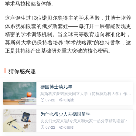
学术马拉松储备体能。
这座诞生过13位诺贝尔奖得主的学术圣殿，其博士培养
体系犹如嵌套的俄罗斯套娃——每打开一层都能发现更
精密的学术训练机制。当全球高等教育趋向标准化时，
莫斯科大学仍保持着培养"学术战略家"的独特哲学，这
正是其持续产出基础研究重大突破的核心密码。
猜你感兴趣
德国博士读几年
莫斯科罗蒙诺索夫国立大学（简称莫斯科大学）作为
俄罗斯联邦最高学术殿堂和世界顶尖高等学府之一，
07-22
0阅读
其博士培养体系以严谨的学术传统和分层化的学位结
构著称。对于计划攻读博士学位
为什么很少人去德国留学
友友们大家来啦!今天来和大家一起分享精彩话题\r老
规矩先点赞再看文！\r01\r\r02\r其实不仅仅是留学，
07-22
0阅读
德国几乎多有事情都很难，你连修个自行车都需要有