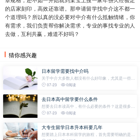
的店家刻印，高效还靠谱。那申请留学找中介这不都一
个道理吗？所以真的没必要对中介有什么抵触情绪，你
有需求，我们负责帮你解决需求，专业的事找专业的人
去做，互利共赢，难道不好吗？
猜你感兴趣
日本留学需要找中介吗
关于中介大多数人都没有什么好印象，尤其是一些办
欧美留学的中介，是有中介费用的。而且价格浮动偏
07-23
0阅读
大。水分也大。很多人认为这是一笔没必要的开支，
觉得什么学校不学校的，什么材料
去日本高中留学要什么条件
想要去日本读高中，有什么必要的条件？这是很多家
长在和我们咨询的时候经常问到的一个问题。小编为
07-23
0阅读
大家整理了以下五点，看看你是否符合这些条件呢？
01初中毕业证&初中成绩单我们的
大专生留学日本升本科要几年
想要踏上日本本科留学的旅程，首先需要明确的是一