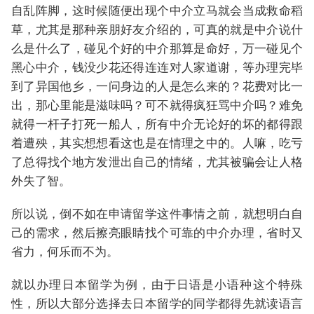
自乱阵脚，这时候随便出现个中介立马就会当成救命稻
草，尤其是那种亲朋好友介绍的，可真的就是中介说什
么是什么了，碰见个好的中介那算是命好，万一碰见个
黑心中介，钱没少花还得连连对人家道谢，等办理完毕
到了异国他乡，一问身边的人是怎么来的？花费对比一
出，那心里能是滋味吗？可不就得疯狂骂中介吗？难免
就得一杆子打死一船人，所有中介无论好的坏的都得跟
着遭殃，其实想想看这也是在情理之中的。人嘛，吃亏
了总得找个地方发泄出自己的情绪，尤其被骗会让人格
外失了智。
所以说，倒不如在申请留学这件事情之前，就想明白自
己的需求，然后擦亮眼睛找个可靠的中介办理，省时又
省力，何乐而不为。
就以办理日本留学为例，由于日语是小语种这个特殊
性，所以大部分选择去日本留学的同学都得先就读语言