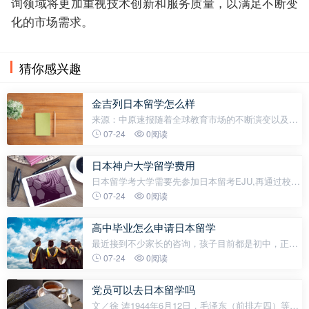
询领域将更加重视技术创新和服务质量，以满足不断变
化的市场需求。
猜你感兴趣
金吉列日本留学怎么样
来源：中原速报随着全球教育市场的不断演变以及中
国经济形势的调整，中国的留学市场也在经历一场前
07-24
0阅读
所未有的变革。在此背景下，曾经占据主导地位的传
统留学咨询机构面临着前所未有
日本神户大学留学费用
日本留学考大学需要先参加日本留考EJU,再通过校内
考，合格后入学日本本科，但是由于近期大环境原
07-24
0阅读
因，在中国香港或者日本报考eju变得困难起来。另
外，通过多年指导学生的经验来说，高
高中毕业怎么申请日本留学
最近接到不少家长的咨询，孩子目前都是初中，正在
纠结是高中去日本好还是大学去日本好？现在就给大
07-24
0阅读
家分析一下这两种选择的利弊~▎赴日读高中日本高中
对于留学生的要求是日语要有N
党员可以去日本留学吗
文／徐 涛1944年6月12日，毛泽东（前排左四）等接