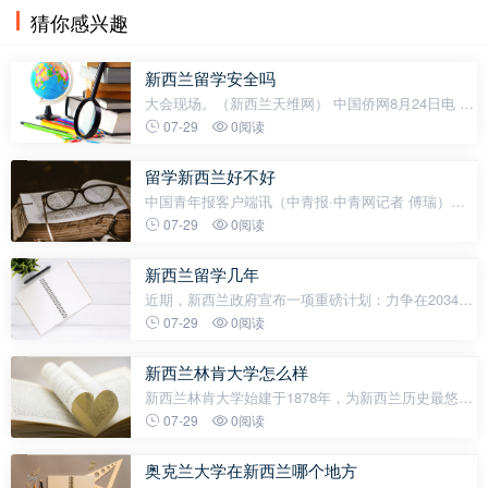
猜你感兴趣
新西兰留学安全吗
大会现场。（新西兰天维网） 中国侨网8月24日电 据
新西兰天维网报道，宜居环境、移民政策和社会安全
07-29
0阅读
是中国留学生考虑新西兰留学的三大要素，这是中国
教育业者日前在新西兰国际教育
留学新西兰好不好
中国青年报客户端讯（中青报·中青网记者 傅瑞）近
日，新西兰总理拉克森对中国进行正式访问。据《新
07-29
0阅读
西兰先驱报》报道，拉克森此行旨在推动国际教育与
旅游业复苏。在拉克森访华之际，6
新西兰留学几年
近期，新西兰政府宣布一项重磅计划：力争在2034年
前将国际教育产业规模翻倍至72亿纽币（约人民币
07-29
0阅读
315亿元），并放宽国际学生在学期间的打工规定。
这一举措无疑释放出一个积极信号——
新西兰林肯大学怎么样
新西兰林肯大学始建于1878年，为新西兰历史最悠久
的学府之一。大学现屹立于新西兰八所公立大学之
07-29
0阅读
中，也是世界闻名的综合性学府。新西兰林肯大学在
农、林业的研究上有较高的声誉
奥克兰大学在新西兰哪个地方