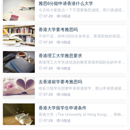
GRE（达到同等成绩）②欢迎没有或具有少量工作经
雅思6分能申请香港什么大学
今天给大家盘点一下不需要雅思成绩，用六级成绩即
可申请的中国香港高校&专业！一、香港城市大学
07-29
0阅读
2025QS排名：62香港城市大学（City University of
Hong Kong，简称CityU），是公立研究型综
香港大学要考雅思吗
不得不说，26年QS排名发布后，香港院校的表现确
实太抢眼了。特别是“港三”这几所院校，港大进步6
07-29
0阅读
名，上升到世界第11名，距离前十一步之遥。港中文
也有进步，直追KCL，港科技今年排名也上
香港理工大学雅思要求
香港理工大学凭借优质的教育资源和国际化的学术氛
围，吸引着众多内地学子申请本科入学。想要顺利递
07-29
0阅读
交申请，完备且规范的申请材料是敲门砖。以下为你
详细梳理申请香港理工大学本
去香港留学要考雅思吗
很多大陆学生想要申请香港留学，那么申请香港留学
考雅思还是托福？思润雅思托福培训学校将从下文中
07-29
0阅读
为大家详细介绍。申请香港留学雅思托福成绩都可
以，香港的部分院校也认可国内大
香港大学留学生申请条件
香港大学（The University of Hong Kong），简称港
大，HKU，是中国香港的一所综合性国际化公立研究
07-29
0阅读
型大学，有亚洲“常春藤”之称。香港大学奠基于1910