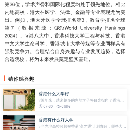
第26位，学术声誉和国际化程度均处于领先地位。相比
内地高校，港大在医学、法律、金融等专业表现尤为突
出。例如，港大牙医学全球排名第3，教育学排名全球
第7（数据来源：QS\rWorld University Rankings
2024）。\r港八大中，香港科技大学工程与科技、香港
中文大学生命科学、香港城市大学传媒等专业同样具有
强劲竞争力。合理结合自身兴趣与专业发展趋势，选择
合适院校，将为未来发展奠定坚实基础。
猜你感兴趣
香港什么大学好
\r近年来，越来越多的内地学子将目光投向了香港高
校，尤其是香港大学，成为无数学霸心中的“梦校”。
07-30
0阅读
与内地顶尖高校相比，港校不仅拥有国际化的教学环
境，还在专业设置和资源配置上展
香港有什么好大学
\r当内地高校频频被香港“高才通”计划青睐，哪些大学