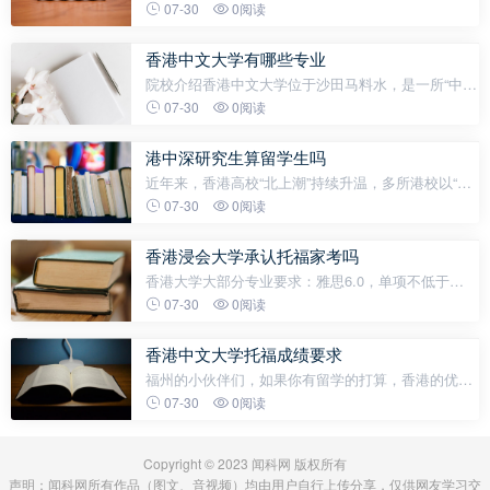
才是真正让港人心动的“顶流”？\r一所又一所985高校
07-30
0阅读
成功入选，不仅彰显了内地高等教育的硬实力，也揭
示了香港社会对内地顶尖
香港中文大学有哪些专业
院校介绍香港中文大学位于沙田马料水，是一所“中国
研究”、“生物医学科学”、“信息科学”、“经济与金
07-30
0阅读
融”、“地球信息与地球科学”五大重点研究领域的研究
型综合大学，也被
港中深研究生算留学生吗
近年来，香港高校“北上潮”持续升温，多所港校以“合
作办学”模式，纷纷在内地“开分店”，让内地学生在家
07-30
0阅读
门口读港校再也不是梦！一些开办较早的港校，如港
城大，除了招收本科生外，甚至已
香港浸会大学承认托福家考吗
香港大学大部分专业要求：雅思6.0，单项不低于
5.5。个别专业要求如下文学院（除佛学研究专业）：
07-30
0阅读
雅思不低于7.0分，单项不低于5.5MBA：雅思6.5，单
项不低于5.5金融学：雅思7.0，单项不低于6.5法
香港中文大学托福成绩要求
福州的小伙伴们，如果你有留学的打算，香港的优质
高等教育资源可不容错过。近年来，越来越多福州的
07-30
0阅读
学子将目光投向香港本科，不过在申请时，语言能力
可是一道绕不开的重要门槛。今天就
Copyright © 2023 闻科网 版权所有
声明：闻科网所有作品（图文、音视频）均由用户自行上传分享，仅供网友学习交