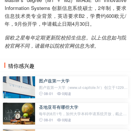
Information Systems 创新信息系统硕士，2年制，要求
信息技术类专业背景，英语要求B2，学费约600欧元/
年，9月份开学，申请截止日期4月30日。
留欧之星每年定期更新院校招生信息。以上信息如与院
校官网不同，请最终以院校官网信息为准。
猜你感兴趣
图卢兹第一大学
图卢兹第一大学（www.ut-capitole.fr/）创立于1229
年，本部位于图卢兹市中心，并设有多处分校园，在
08-01
0阅读
法律、经济方面的科研专家和学术成果誉满全球，学
生以其优异的成绩和突出的能力表现
圣地亚哥有哪些大学
每年的8月1号，加州大学本科申请系统开放，截止到
11月30。加州大学10所分校里9所能够招收本科的分
08-01
0阅读
校中，加州大学圣地亚哥分校(UCSD)是个奇葩。因为