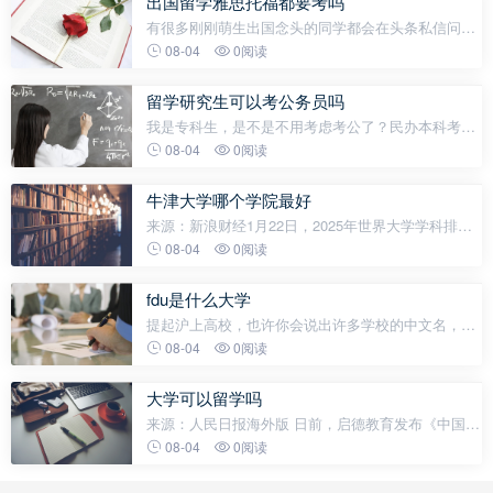
出国留学雅思托福都要考吗
有很多刚刚萌生出国念头的同学都会在头条私信问
我：“刘老师，你觉得我是考雅思好还是托福好？”虽
08-04
0阅读
然Vicky是专业教雅思的，但是对于这个问题并不能
有失偏颇地告诉大家一定要去考雅
留学研究生可以考公务员吗
我是专科生，是不是不用考虑考公了？民办本科考公
会被歧视吗？留学回来就不能进体制了吧？这些疑问
08-04
0阅读
如同迷雾，笼罩在数百万考公人的心头。当学历背景
被各种传言层层包裹，真相往往在焦虑
牛津大学哪个学院最好
来源：新浪财经1月22日，2025年世界大学学科排名
商业与经济世界前十名高校，麻省理工学院居榜首，
08-04
0阅读
牛津大学、斯坦福大学名列第二、第三；北京大学居
第四位，清华大学居第六位。对此，光华
fdu是什么大学
提起沪上高校，也许你会说出许多学校的中文名，但
是你能说出其中几所学校的英文名呢？沪上高校也有
08-04
0阅读
着自己的专属英文ID，快来跟随小布一起围观这25所
学校的英文名吧~复旦大学复旦大
大学可以留学吗
来源：人民日报海外版 日前，启德教育发布《中国留
学市场2025年展望》报告，综合整理北美、欧洲等主
08-04
0阅读
要留学目的地各类数据，梳理中国留学市场的整体概
况。新的一年到来，不少学子和家