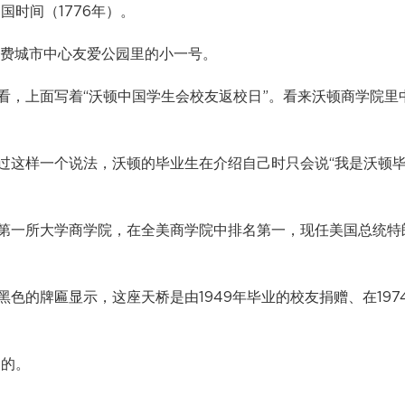
国时间（1776年）。
过比费城市中心友爱公园里的小一号。
看，上面写着“沃顿中国学生会校友返校日”。看来沃顿商学院里
过这样一个说法，沃顿的毕业生在介绍自己时只会说“我是沃顿
第一所大学商学院，在全美商学院中排名第一，现任美国总统特
色的牌匾显示，这座天桥是由1949年毕业的校友捐赠、在197
建的。