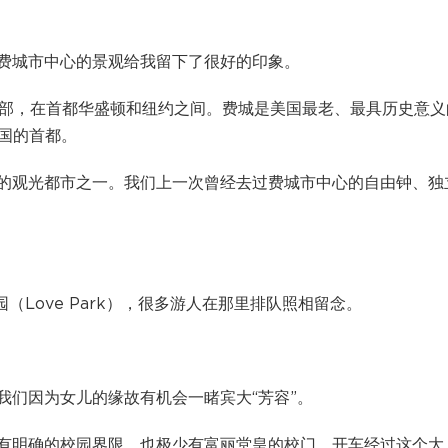
费城市中心的景观给我留下了很好的印象。
亚州东南部，在首都华盛顿和纽约之间。费城是美国最老、最具历史意义
美国的首都。
的观光都市之一。我们上一次曾经去过费城市中心的自由钟、独
（Love Park），很多游人在那里排队照相留念。
我们因为女儿的缘故有机会一睹宾大“芳容”。
有明确的校园界限，也极少有富丽堂皇的校门。开车经过这个大