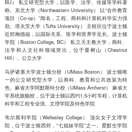
BU） 私立研究型大学，以医学、法学、传媒等学科著
称。东北大学（Northeastern University） 以“合作教育
项目（Co-op）”闻名，工程、商科和计算机科学实力强
劲。塔夫茨大学（Tufts University） 主校区位于波士顿
近郊梅德福，以国际关系、医学和营养学见长。波士顿
学院（Boston College, BC） 私立天主教大学，商科、
法学和人文社科领域突出，位于栗树山（Chestnut
Hill）。公立大学
马萨诸塞大学波士顿分校（UMass Boston） 波士顿唯
一的公立研究型大学，以商科、教育和公共政策为特
色。麻省大学阿默斯特分校（UMass Amherst） 麻省大
学系统旗舰校，位于波士顿以西约1.5小时车程，计算机
科学和工程专业强。文理学院及特色学院
韦尔斯利学院（Wellesley College） 顶尖女子文理学
院，位于波士顿西郊，“七姐妹学院”之一。爱默生学院