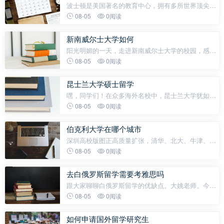
波士顿是美国著名的教育中心，拥有多所世界顶尖大
学和学院。以下是波士顿及其周边地区（大波士顿地
08-05
0阅读
区）的主要大学：顶尖综合性大学哈佛大学（Harvard
University） 世界顶尖私立研究型
新南威尔士大学如何
阳光明媚的一天，走进新南威尔士大学的校园，感觉
非常清净，基本上没有人。这是大学的标志性建筑和
08-05
0阅读
雕塑。新南威尔士大学，英语名称：The University
of New South Wales；又称UNSW Sydn
昆士兰大学硕士留学
嘿，同学们！在众多海外名校中，昆士兰大学犹如一
颗璀璨的明珠，吸引着无数莘莘学子前往深造。其卓
08-05
0阅读
越的学术水平和丰富的教学资源，为学子们提供了广
阔的发展空间。想要申请昆士兰大学
伯克利大学在哪个城市
深圳高校版图正高质量扩张，清华、北大、牛津、剑
桥、耶鲁、伯克利都来了！最新消息：耶鲁大学要与
08-05
0阅读
深圳音乐学院、清华大学在深圳展开合作了！11月11
日，深圳市副市长王立新会见了耶鲁
去白俄罗斯留学需要考雅思吗
跟大家聊聊白俄罗斯留学的优缺点。大姚老师。今天
跟大家聊一聊白俄罗斯留学的优缺点。·首先先说一说
08-05
0阅读
优点。→第一、白俄罗斯留学学制短，硕士一年就能
够毕业，最短的甚至只需要
如何申请国外留学研究生