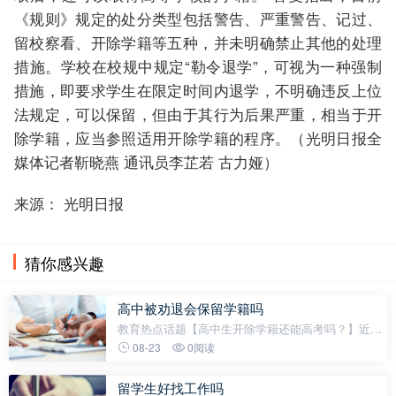
《规则》规定的处分类型包括警告、严重警告、记过、
留校察看、开除学籍等五种，并未明确禁止其他的处理
措施。学校在校规中规定“勒令退学”，可视为一种强制
措施，即要求学生在限定时间内退学，不明确违反上位
法规定，可以保留，但由于其行为后果严重，相当于开
除学籍，应当参照适用开除学籍的程序。（光明日报全
媒体记者靳晓燕 通讯员李芷若 古力娅）
来源： 光明日报
猜你感兴趣
高中被劝退会保留学籍吗
教育热点话题【高中生开除学籍还能高考吗？】近
日，教育部网站就网友对《中小学教育惩戒规则（试
08-23
0阅读
行）》中提出的“开除学籍”和“勒令退学”的问题进行了
答复。答复指出：《规则》所指
留学生好找工作吗