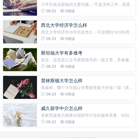
大学生就业面临的主要问题，“不是没有工作，而是如
何找到好的工作”文｜《财经》记者 王丽娜编辑 | 苏琦
08-23
0阅读
进入6月，高校毕业季到来，在告别与希冀的复杂情
绪中，本科毕业生常鸣（化名）做出
西北大学经济学怎么样
西北大学经济学办学历史悠久，可追溯到1912年西北
大学商科，改革开放后的西北大学更是被誉为“中国经
08-23
0阅读
济学家的摇篮”。不少人觉得这个没有什么，认为毕竟
西北大学经济学有民国时期
斯坦福大学有多难考
前言：这里是公众号索斯留学的一篇文章，常春藤是
美国乃至全球最顶尖的高校联盟，但这并不意味着，
08-23
0阅读
没有进入常春藤的学校就一定不如常春藤，常春藤联
盟的盟校都是在美国东北，而在西部，一
普林斯顿大学怎么样
美媒称，哪个大学能让学费发挥最大价值？据《美国
新闻与世界报道》公布的排行榜，在全国性大学中首
08-23
0阅读
屈一指的是普林斯顿大学。据《今日美国报》网站9
月10日报道，《美国新闻与世界报
威久留学中介怎么样
某教育媒体为调查出国留学行业的服务质量，特别对
北京、上海、广州等留学人数剧增地区的重点高中、
08-23
0阅读
知名院校进行随机抽取3000人填写调查问卷，调查的
内容主要是针对不同留学目的