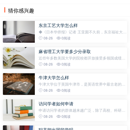
猜你感兴趣
东京工艺大学怎么样
◆《日本华侨报》记者 王亚囡不久前，东京福祉大学
池袋校区接待了一群来访的中国少年。这是来自陕西
08-26
0阅读
省西安市的一群高中生，体验艺术福祉课程，是他们
随团赴日游学行程中重要的一
麻省理工大学要多少分录取
近些年多数美国大学的院校都开放接受多领国成绩，
但是也并不是所有的大学都标榜着接受这一测试，比
08-26
0阅读
如哈佛大学、弗吉尼亚大学、北卡罗来纳大学教堂山
分校是不接受的，而部分学校是
牛津大学怎么样
牛津大学位于英国牛津市，是英语世界中最古老的大
学，其深厚的历史积淀和卓越的学术成就牛津大学的
08-26
0阅读
历史可追溯到1167年，历经八百多年的发展，它见证
了英国乃至世界的诸多重大历史变
访问学者如何申请
申请访问学者的群体越来越广泛，除了高校、科研院
所、医院等领域外，律师、媒体、政府、企业中高层
08-26
0阅读
人员等更多行业人士加入访问学者的行列，出国交流
做访问学者，已经成为中青年职场
职高能出国留学吗