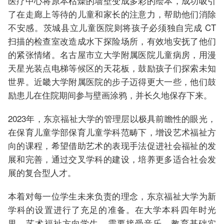
医疗中心将原本枯燥的墙壁变成多彩的绘本，成功吸引
了在走廊上等待的儿童和家长的注意力，帮助他们消除
不安感。茨城县立儿童医院则将孩子必须独自完成 CT
扫描的检查室改造成水下探险场所，有效地安抚了他们
的紧张情绪。名古屋市立大学附属医院儿童病房，用漫
天星光装点电梯等候区的天花板，鼓励孩子们探索未知
世界。近畿大学附属医院的步子迈得更大一些，他们鼓
励患儿在住院期间参与壁画涂鸦，并长久地保存下来。
2023年，东京福祉大学的管理层以极具前瞻性的眼光，
在保育儿童学部保育儿童学科范畴下，增设艺术福祉方
向的课程，希望借助艺术的表现手法促进社会福祉的发
展和完善，通过交叉学科的建设，培养更多适合社会发
展的复合型人才。
本着对每一位学生未来负责的理念，东京福祉大学为新
学科的设置进行了充足的准备。在大学本科四年时光
里，艺术福祉方向学生，需要接受音乐、教育基础实