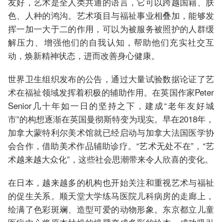
友好，艺术是全人类共通的语言，它可以跨越国籍、肤
色、人种的鸿沟。艺术项目与福祉事业相叠加，能够发
挥一加一大于二的作用，可以为被服务被照护的人群缓
解压力、增强他们的自我认知，帮助他们充实社交互
动，焕新精神状态，进而改善身心健康。
世界卫生组织发布的公告，通过大量试验数据论证了艺
术在福祉领域发挥着积极的辅助作用。在英国作家Peter
Senior几十年如一日的坚持之下，建成“老年友好城
市”的构想逐渐在英国曼彻斯特变为现实。早在2018年，
加拿大蒙特利尔美术馆就已经启动与加拿大法国医学协
会合作，借助美术作品辅助诊疗。“艺术无处不在”，“艺
术越来越大众化”，这些社会思潮带来令人欣喜的变化。
在日本，越来越多的机构也开始关注和重视艺术与福祉
的促生关系。顺天堂大学练马医院儿科病房的走廊上，
绘满了色彩斑斓、造型可爱的动物形象。东京都立儿童