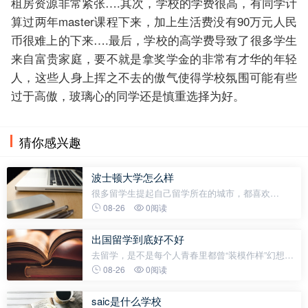
租房资源非常紧张….其次，学校的学费很高，有同学计
算过两年master课程下来，加上生活费没有90万元人民
币很难上的下来….最后，学校的高学费导致了很多学生
来自富贵家庭，要不就是拿奖学金的非常有才华的年轻
人，这些人身上挥之不去的傲气使得学校氛围可能有些
过于高傲，玻璃心的同学还是慎重选择为好。
猜你感兴趣
波士顿大学怎么样
很多留学生提起自己留学所在的城市，都喜欢
用“村”来形容。这还真的不是变相秀优越什么的，事
08-26
0阅读
实是，很多国外的城市真的就像国内的村庄一样，地
小，人稀，娱乐少。一过了晚上7点就只能
出国留学到底好不好
去留学，是不是每个人青春里都曾“装模作样”幻想过
的选项？翻翻网上朋友圈，那些看似光鲜亮丽的海外
08-26
0阅读
合照，真的让人差点就信了：出国等于走上人生巅
峰，要风得风要雨得雨。可真到自己
saic是什么学校