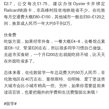
£2.7，公交每次£1.75。建议办张Oyster卡并绑定
Railcard铁路卡，非高峰时段坐地铁能省不少。在伦敦
每月交通费大概£80–£150，其他城市一般在£50–£120之
间，换算成人民币一年大约5千到2万。
伙食费
吃饭方面，如果经常外食，一餐大概£4~8，去餐馆点素
菜£8~12、荤菜£20左右，所以很多同学习惯自己做饭。
去超市买食材，一个月£200左右就能吃得不错，比天天
在外面吃省多了。
总体来看，在伦敦留学一年总花费大约50万人民币，非
伦敦地区在40万左右。曼彻斯特、伯明翰、爱丁堡这类
大城市会比小城市稍高一些。另外，如果你需要提前来
读语言班，也要把额外的学费和生活费预留出来哦！
#留学#