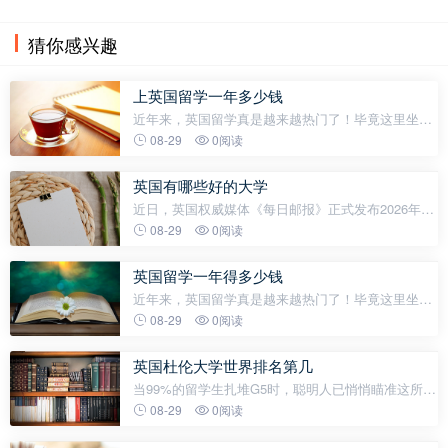
猜你感兴趣
上英国留学一年多少钱
近年来，英国留学真是越来越热门了！毕竟这里坐拥
牛津、剑桥这类世界顶尖名校，教育质量自然没得
08-29
0阅读
说。不过说实话，英国的生活成本和学费也确实偏
高，让不少同学和家庭感到有些压力。今
英国有哪些好的大学
近日，英国权威媒体《每日邮报》正式发布2026年英
国最佳大学排名。这份榜单与QS排名视角不同，从学
08-29
0阅读
生体验、就业质量、教学支持等多个核心维度出发，
结合英国官方数据，为留学生及家
英国留学一年得多少钱
近年来，英国留学真是越来越热门了！毕竟这里坐拥
牛津、剑桥这类世界顶尖名校，教育质量自然没得
08-29
0阅读
说。不过说实话，英国的生活成本和学费也确实偏
高，让不少同学和家庭感到有些压力。今
英国杜伦大学世界排名第几
当99%的留学生扎堆G5时，聪明人已悄悄瞄准这所
&#34;小牛剑&#34;！作为英格兰第三古老的大学，杜
08-29
0阅读
伦大学凭借全英Top10的学术实力+世界第94名的国际