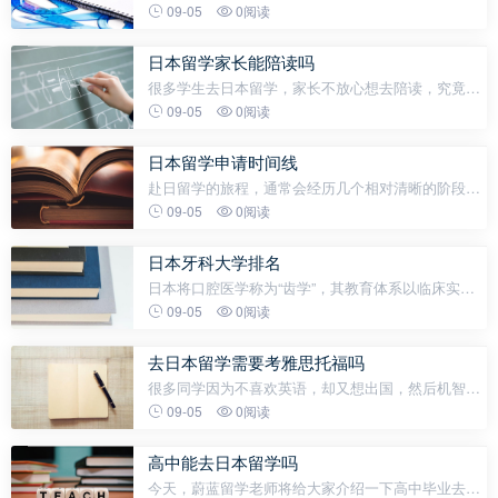
一。根据日本官方统计，2024年度在日中国留学生超
09-05
0阅读
过12.3万人，在东京大学、京都大学等4大名校中，中
国学生已占留学生总数约六成。这
日本留学家长能陪读吗
很多学生去日本留学，家长不放心想去陪读，究竟日
本能陪读吗？可以陪读，但是签证办理不了陪读签
09-05
0阅读
证。日本一种签证叫做“家族滞在签证”，但是这个签
证主要面向的人群是在日本工作的已
日本留学申请时间线
赴日留学的旅程，通常会经历几个相对清晰的阶段。
了解这些阶段的特点和可能遇到的挑战，能帮助你
09-05
0阅读
（或你关心的人）更好地准备，少走弯路，让这段留
学经历更加顺利和充实。 第一阶段：梦想
日本牙科大学排名
日本将口腔医学称为“齿学”，其教育体系以临床实践
与科研创新并重著称。本科6年制（4年理论学习+2年
09-05
0阅读
临床实习），本科毕业后可以参加齿科医师国家試
験，取得执照后，在指定的医院或牙科
去日本留学需要考雅思托福吗
很多同学因为不喜欢英语，却又想出国，然后机智的
选择了去日本读书。然鹅，令他们没有想到的是：去
09-05
0阅读
日本读书竟然还会要求托福成绩！！！没想到啊没想
到！这辈子都逃不开英语的魔咒！但事实真的
高中能去日本留学吗
今天，蔚蓝留学老师将给大家介绍一下高中毕业去日