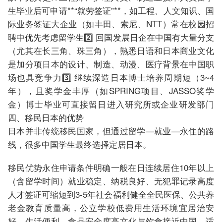
生毕业后可申请**“就劳签证”**，如工程、人文知识、国
际业务签证大企业（如丰田、索尼、NTT）常在校园招
聘中优先考虑留学生2️⃣ 回国发展日企在中国有大量分支
（尤其在长三角、珠三角），熟悉日语和日本商业文化
是加分项日本的设计、制造、动漫、医疗背景在中国职
场也具竞争力3️⃣ 继续深造日本博士培养周期短（3~4
年），且奖学金丰厚（如SPRING项目、JASSO奖学
金）博士毕业可直接留日进入研究所或企业研发部门
四、移民日本的优势
日本并非传统移民国家，但通过留学—就业—永住的路
线，很多中国学生最终选择定居日本。
移民优势永住申请条件明确一般在日连续居住10年以上
（含留学时间）就业稳定、纳税良好、无犯罪记录高度
人才签证可缩短到3-5年社会福利健全全民医保、公共养
老金教育质量高，公立学校低费用生活环境宜居治安
好、生活便利、食品安全度高文化与饮食接近中国，适