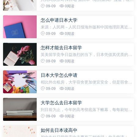
英国教育专业杂志《泰晤士高等教育》(THE)近日发
09-09
0阅读
布的“世界大学排名2019日本版”，日本大学的综合排
名中，位居第1的是京都大学，
怎么申请日本大学
来源：人民网－人民日报海外版和中国地理距离近、
教学资源优质、奖学金种类丰富……这些优势使得日
09-09
0阅读
本成为不少中国学子的留学目的地。据日本学生支援
机构JASSO数据显示，截至2021
怎样才能去日本留学
英美留学竞争日益激烈的当下，日本凭借其优质的教
育资源、独特的文化魅力以及便利的地理位置，吸引
09-09
0阅读
了众多中国学子的目光。《海外路路通》特别在三月
推出了“日本留学节”，该系列
日本大学怎么申请
相比外出租房，大学宿舍更加便宜安全，但是宿舍数
量有限，无法保证申请结果。我们以早稻田大学为
09-09
0阅读
例，看一下日本大学宿舍的一般申请方法。宿舍类型
分为大学直营宿舍（直营寮）和合作宿舍
大学怎么去日本留学
到目前为止，今年的高考彻底落下帷幕，每每刷短视
频平台，里面的高考生好似人均985/211，动辄就是
09-09
0阅读
700分上下的小状元，再回想一下当年的我，不经感
叹，是我智商太低了，还是现在的小朋友都太
如何去日本读高中
初中生赴日留学高中主要有三种途径：自主申请：适