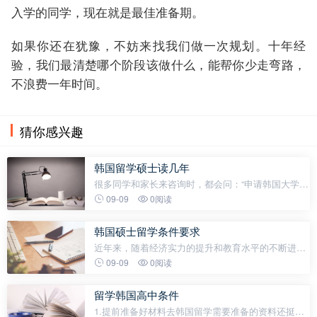
入学的同学，现在就是最佳准备期。
如果你还在犹豫，不妨来找我们做一次规划。十年经
验，我们最清楚哪个阶段该做什么，能帮你少走弯路，
不浪费一年时间。
猜你感兴趣
韩国留学硕士读几年
很多同学和家长来咨询时，都会问：“申请韩国大学，
到底要提前多久准备？”——这个问题的答案，往往决
09-09
0阅读
定了能不能顺利入学。韩国大学的申请，表面上看只
需要递交资料，但背后有一整条时间
韩国硕士留学条件要求
近年来，随着经济实力的提升和教育水平的不断进
步，越来越多的专业人士选择前往韩国深造。韩国以
09-09
0阅读
其高质量的教育资源、现代化的学习环境以及多元化
的文化氛围，成为众多学子的首选
留学韩国高中条件
1.提前准备好材料去韩国留学需要准备的资料还挺多