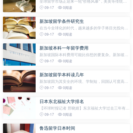
全球留学市场正迎来一轮“价格风暴”，美英等传统留
学大国的“最贵开学季”已成常态。比如美国顶尖私立
09-17
0阅读
大学本科年学费普遍突破5.5万美元，叠加住宿、饮食
等开支，一年总花费轻松
新加坡留学条件研究生
在当今全球化的时代，越来越多的学子将目光投向了
海外深造，而新加坡以其优质的教育资源、多元的文
09-17
0阅读
化氛围和良好的就业前景，成为了众多研究生留学的
热门选择。研究生新加坡留学条
新加坡本科一年留学费用
新加坡国际本科费用可能比你想的要复杂。新加坡国
际本科的费用结构正在以非常夸张的速度变化，这种
09-17
0阅读
变化很有可能会让一大批想送孩子去新加坡留学的家
长措手不及。为什么会这么
新加坡留学本科读几年
新加坡因为其安全的环境、学制短，回国认可度高，
留学成本低，多文化的氛围，以及英联邦的教育体
09-17
0阅读
制，已经成为很多中国学生的选择。新加坡是一个热
带国家，一年四季温度恒定在29-32°之
日本东北福祉大学排名
【环球时报记者 邢晓婧】东京福祉大学过去三年有大
约1400名留学生“下落不明”。该丑闻自三月中旬曝光
09-17
0阅读
以来持续发酵，日本文部科学省于3月26日起联合东
京入国管理局对该校进行
鲁迅留学日本时间