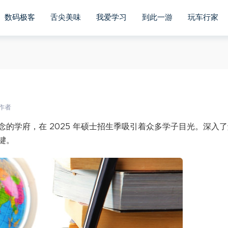
数码极客
舌尖美味
我爱学习
到此一游
玩车行家
作者
的学府，在 2025 年硕士招生季吸引着众多学子目光。深入了
键。