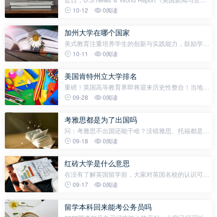
报道》（以下简称U.S.News）发布了2026年全美最
10-12
0阅读
佳大学排名。U.S.News全美最佳大学排名是目前美国
大学排行榜中最权威之一。对于国
加州大学在哪个国家
美式教育注重培养学生的创新与实践能力，鼓励学子
勇于探索、敢于挑战，而美国科技高中可谓是这种创
10-11
0阅读
新精神与实践导向的集中体现。如今，科技深度融入
教育发展，全世界都在聚焦未来科
美国肯特州立大学排名
重磅！英国高等教育界即将迎来历史性整合！当地时
间9月10日，肯特大学与格林威治大学正式公布：从
09-28
0阅读
2026年秋季学年起正式合并，打造英国首所“区域超级
大学”，暂定名为“伦敦及东南部大
考雅思都是为了出国吗
问：考雅思不出国还能干啥？没错雅思、托福都是英
语考评系统，大多数人考雅思、托福是为出国留学、
09-18
0阅读
移民等做准备，而考的英语能力证明。但也并不是所
有考雅思、托福者都是为了出国准
红砖大学是什么意思
在没有了解英国留学前，大家对英国名校的认识可能
就是牛津和剑桥，刚接触英国留学，大家对英国名校
09-17
0阅读
的认识就会拓展到5所——英国G5院校（除了牛剑以
外还有帝国理工学院、伦敦政治经
留学本科回来能考公务员吗