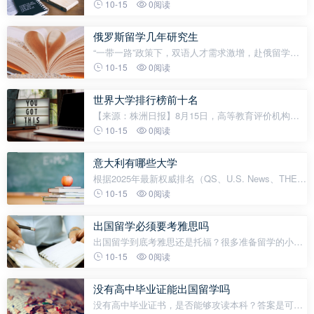
是刚毕业的学生还是想提升自己的职场人，都把目光
10-15
0阅读
投向了我们的邻国，日本。日本的动漫、文化、严谨
的学术氛围，都深深吸引着大家。可
俄罗斯留学几年研究生
“一带一路”政策下，双语人才需求激增，赴俄留学学
子就业优势明显；且性价比高，学费低廉，俄罗斯多
10-15
0阅读
数院校设有奖学金，为学子分担经济压力。俄罗斯留
学正在吸引更多优秀学子前往深造，在
世界大学排行榜前十名
【来源：株洲日报】8月15日，高等教育评价机构软
科发布了“2025软科世界大学学术排名”。排名展示了
10-15
0阅读
全球领先的1000所研究型大学，中国内地共有222所
大学上榜，其中13所位列世界百强
意大利有哪些大学
根据2025年最新权威排名（QS、U.S. News、THE
等），意大利排名前十的大学依次为：米兰理工大
10-15
0阅读
学、博洛尼亚大学、罗马第一大学、帕多瓦大学、都
灵理工大学、米兰大学、比萨大学、那不
出国留学必须要考雅思吗
出国留学到底考雅思还是托福？很多准备留学的小伙
伴对于语言能力考试不是很清楚，今天小润带大家详
10-15
0阅读
细来了解出国留学需要考雅思还是托福，想要留学的
同学可以参考了解。出国留学选
没有高中毕业证能出国留学吗
没有高中毕业证书，是否能够攻读本科？答案是可行