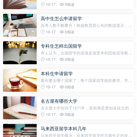
你轻松对接，不看高考/语言！“想读俄罗斯天花板级
10-17
0阅读
名校，却怕成绩不够、语言不通？”“听说莫斯科国立
大学超难申，普通学生根本没机会？”别
高中生怎么申请留学
高考人数不断攀升！根据教育部公布的数据显示：我
国2022年参加高考的人数达到1193万，再次突破历史
10-17
0阅读
新高，连续五年出现正增长。河南、广东、河北、四
川、山东等高考的人数在全国排名
专科生怎样出国留学
有人认为，出国留学的选项是接受本科院校高等教育
学生的专属；但事实并非如此，接受高职院校教育
10-17
0阅读
（大专）的学生也完全有机会成为一名留学生，为实
现梦想而努力。专科生该如何出国留学对
本科生申请留学
看你要去哪个国家了，每个国家或学校的要求、学
制、学费都不尽相同。一、出国留学需要什么条件：
10-17
0阅读
1、语言要求——外语水平很重要，要准备雅思、托
福、GRE等考试。2、经济条件——
名古屋有哪些大学
名古屋大学创办于1871年，其前身是爱知县设立的临
时医院及临时医学校，1939年成为日本最年轻的帝国
10-17
0阅读
大学，2004年正式更名为国立大学法人名古屋大学，
目前设有9个学部、13个研究科、3
马来西亚留学本科几年
马来西亚留学概况：马来西亚留学经历着长足的发