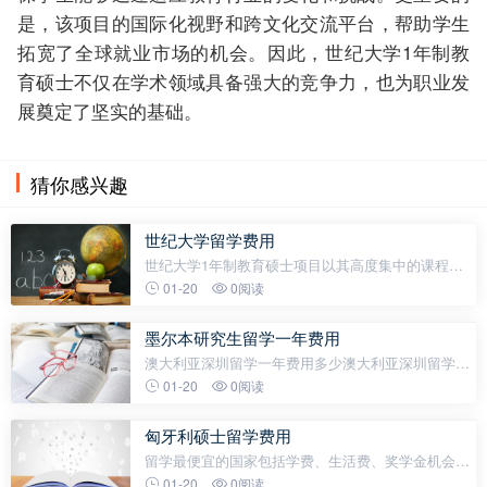
是，该项目的国际化视野和跨文化交流平台，帮助学生
拓宽了全球就业市场的机会。因此，世纪大学1年制教
育硕士不仅在学术领域具备强大的竞争力，也为职业发
展奠定了坚实的基础。
猜你感兴趣
世纪大学留学费用
世纪大学1年制教育硕士项目以其高度集中的课程安
排和实际应用的教学方式，成为教育领域极具竞争力
01-20
0阅读
的选择。该项目旨在通过一年时间，帮助学生迅速掌
握教育学科的核心知识和技能，
墨尔本研究生留学一年费用
澳大利亚深圳留学一年费用多少澳大利亚深圳留学一
年费用多少澳大利亚深圳留学一年费用多少留学形势
01-20
0阅读
分析近年来，澳大利亚凭借优质的教育资源、多元的
文化环境和宽松的移民政策
匈牙利硕士留学费用
留学最便宜的国家包括学费、生活费、奖学金机会以
及汇率，以下是小茶君留学整理的一些在硕士留学费
01-20
0阅读