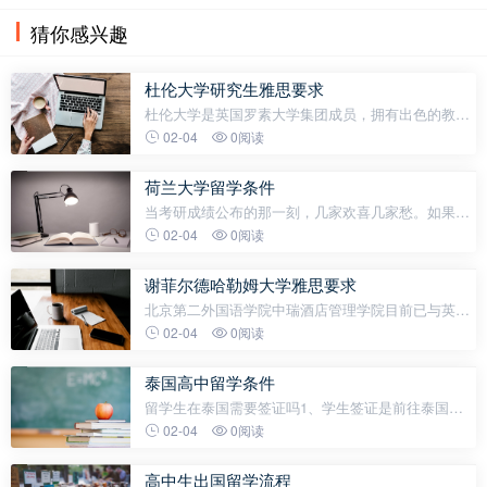
猜你感兴趣
杜伦大学研究生雅思要求
杜伦大学是英国罗素大学集团成员，拥有出色的教学
和研究实力，申请该校研究生需要满足学术、语言等
02-04
0阅读
要求。以下是杜伦大学研究生申请要求盘点——1、
学术要求：获得英国大学的二等
荷兰大学留学条件
当考研成绩公布的那一刻，几家欢喜几家愁。如果你
对考研结果不甚满意，别灰心，人生的赛道从不只一
02-04
0阅读
条。现在，有一个绝佳的机会摆在你面前--2025 年荷
兰留学申请。也许你正疑惑，现在
谢菲尔德哈勒姆大学雅思要求
北京第二外国语学院中瑞酒店管理学院目前已与英
国、美国、加拿大、瑞士、新西兰、新加坡等16个国
02-04
0阅读
家和地区的40多所院校展开合作，校友分布多个国家
多所院校。各合作院校本科双
泰国高中留学条件
留学生在泰国需要签证吗1、学生签证是前往泰国留
学或接受语言培训的留学生所需的签证类型。持有学
02-04
0阅读
生签证可以在泰国合法学习和居住。申请学生签证需
要提供录取通知书、学校
高中生出国留学流程