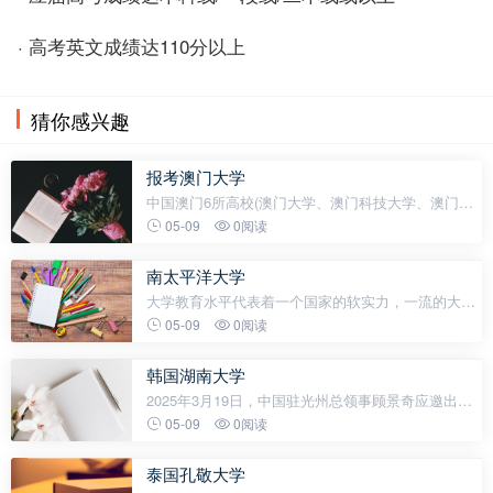
· 高考英文成绩达110分以上
猜你感兴趣
报考澳门大学
中国澳门6所高校(澳门大学、澳门科技大学、澳门理
工大学、澳门城市大学、澳门旅游大学及澳门镜湖护
05-09
0阅读
理学院)已公布2025年内地本科招生简章。值得注意的
是，除澳门镜湖护理学院
南太平洋大学
大学教育水平代表着一个国家的软实力，一流的大学
能够培养出一批一流的人才，而优秀的人才直接关系
05-09
0阅读
着一个国家的前途。太平洋地区很多国家都很小，人
口稀少，但这里仍然有一所知名大
韩国湖南大学
2025年3月19日，中国驻光州总领事顾景奇应邀出席
第十期韩国湖南大学中国最高经营者课程开课仪式并
05-09
0阅读
授课。韩国湖南大学校长朴相澈及各期部分学员40余
人参加。顾总领事重点介绍
泰国孔敬大学