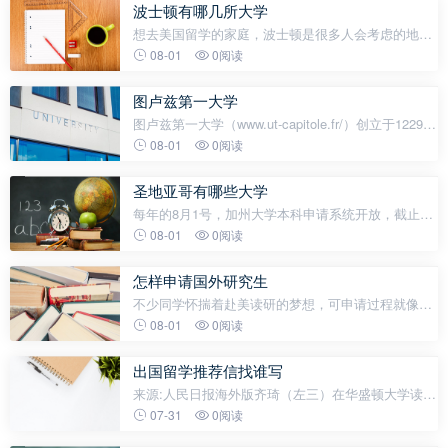
波士顿有哪几所大学
想去美国留学的家庭，波士顿是很多人会考虑的地
区。波士顿不仅坐拥一大片世界顶级名校，而且遍布
08-01
0阅读
知名企业，就业机会非常多。如今，生物医药、金
融、IT、私立教育是波士顿的四大支柱
图卢兹第一大学
图卢兹第一大学（www.ut-capitole.fr/）创立于1229
年，本部位于图卢兹市中心，并设有多处分校园，在
08-01
0阅读
法律、经济方面的科研专家和学术成果誉满全球，学
生以其优异的成绩和突出的能力表现
圣地亚哥有哪些大学
每年的8月1号，加州大学本科申请系统开放，截止到
11月30。加州大学10所分校里9所能够招收本科的分
08-01
0阅读
校中，加州大学圣地亚哥分校(UCSD)是个奇葩。因为
有七个（学院）校区，在申请系统里，要
怎样申请国外研究生
不少同学怀揣着赴美读研的梦想，可申请过程就像一
场复杂的迷宫游戏，环节众多，让人晕头转向。别
08-01
0阅读
慌，今天熊妈就来给大家详细讲讲美研申请过程中的
关键要点，帮你理清思路，轻松应对。申
出国留学推荐信找谁写
来源:人民日报海外版齐琦（左三）在华盛顿大学读书
时与中国留学生共庆春节。受访者供图申请留学时，
07-31
0阅读
学校通常会要求学生提交2—3封来自老师、上司等第