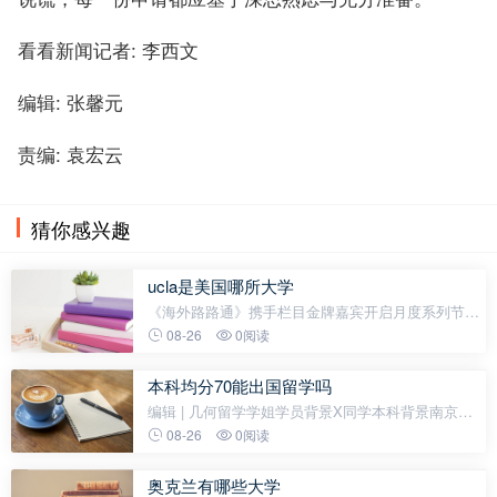
看看新闻记者: 李西文
编辑: 张馨元
责编: 袁宏云
猜你感兴趣
ucla是美国哪所大学
《海外路路通》携手栏目金牌嘉宾开启月度系列节目
——达叔留学观察。作为达叔留学观察系列的第一
08-26
0阅读
期，他将深入解读Common App最新的数据报告，谈
一谈美国本科留学的未来趋势，同时
本科均分70能出国留学吗
编辑 | 几何留学学姐学员背景X同学本科背景南京理
工大学 - 机械工程GPA：加权70-74/算数75-79雅思：
08-26
0阅读
6.5（5.0）录取学校南洋理工大学-智能制造硕士申请
时间：2024年2月13日录取时间：202
奥克兰有哪些大学