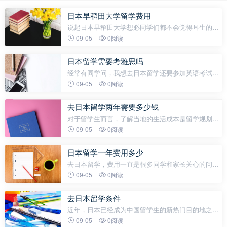
日本早稻田大学留学费用
说起日本早稻田大学想必同学们都不会觉得耳生的，
早稻田大学时日本乃至世界的一所名校，每年都有非
09-05
0阅读
常多的学子申请去该校留学。与此同时，早稻田大学
的学费也成为了一个关键性的问
日本留学需要考雅思吗
经常有同学问，我想去日本留学还要参加英语考试
吗？其实这个问题需要分专业、学校来讨论，本科和
09-05
0阅读
研究生的要求也不一样。今天蔚蓝讲讲日本留学的语
言要求。日本大学英语要求？1.本科
去日本留学两年需要多少钱
对于留学生而言，了解当地的生活成本是留学规划的
重要一环。日本作为亚洲的发达国家，整体消费水平
09-05
0阅读
较高。如果在日本首都东京求学，生活费用通常高于
日本其他城市。但具体到每个月
日本留学一年费用多少
去日本留学，费用一直是很多同学和家长关心的问
题。日本留学一年费用多少钱呢？今天蔚蓝日本语言
09-05
0阅读
学校晓晓酱就带大家一起来看一下吧~一、日本留学
学费：1、语言学校学费：选考料：2-3
去日本留学条件
近年，日本已经成为中国留学生的新热门目的地之
一。根据日本官方统计，2024年度在日中国留学生超
09-05
0阅读