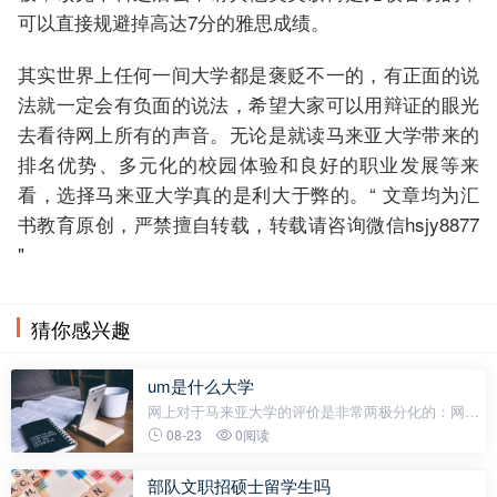
可以直接规避掉高达7分的雅思成绩。
其实世界上任何一间大学都是褒贬不一的，有正面的说
法就一定会有负面的说法，希望大家可以用辩证的眼光
去看待网上所有的声音。无论是就读马来亚大学带来的
排名优势、多元化的校园体验和良好的职业发展等来
看，选择马来亚大学真的是利大于弊的。“ 文章均为汇
书教育原创，严禁擅自转载，转载请咨询微信hsjy8877
"
猜你感兴趣
um是什么大学
网上对于马来亚大学的评价是非常两极分化的：网友
A：马来亚大学是QS前百的名校，在国内的认可度，
08-23
0阅读
如果是编制内可以当985，编制外可以当211，如果再
低就是恶意抹黑。网友B：毕业想回国内工
部队文职招硕士留学生吗