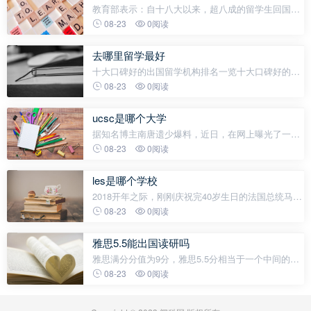
教育部表示：自十八大以来，超八成的留学生回国发
展。近年来，留学人员回国人数逐步增加，从2016年
08-23
0阅读
到2019年出国人数约为251万人左右，其中有80%以
上的人选择回国发展。以前，在很多父母
去哪里留学最好
十大口碑好的出国留学机构排名一览十大口碑好的出
国留学机构排名一览随着全球教育交流日益频繁，越
08-23
0阅读
来越多的学生选择出国深造。留学中介机构在帮助学
生实现留学梦想的过程中扮
ucsc是哪个大学
据知名博主南唐遗少爆料，近日，在网上曝光了一组
孟非女儿小苹果的近照。照片中，小苹果眉清目秀长
08-23
0阅读
相甜美，清丽可人。据悉孟非的女儿今年18岁，在南
京读完中学后，现在是UCSC（加州大学圣
les是哪个学校
2018开年之际，刚刚庆祝完40岁生日的法国总统马克
龙旋即踏上访华之旅，成为2018年首位到访中国的外
08-23
0阅读
国元首。客观来看，这位盛年问鼎政坛巅峰的年轻总
统身上，集中体现了法国精英教育
雅思5.5能出国读研吗
雅思满分分值为9分，雅思5.5分相当于一个中间的水
平。这个成绩说明考生的基础还可以， 但是还不够流
08-23
0阅读
利。如果想要出国留学就还得在这个成绩上再提高个
一两分，出国留学申请成功率