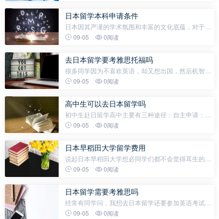
要花多少钱。学费01、语言学校一年的总费用大概70-
90万日元（3.5万-4.4万人民币
日本留学本科申请条件
日本因其严谨的学术氛围和丰富的文化底蕴，对于希
望赴日攻读本科学位的学生而言，提前详细了解日本
09-05
0阅读
本科留学的条件和申请流程是非常重要且不可忽略
的，广州新东方前途出国小编整理
去日本留学要考雅思托福吗
很多同学因为不喜欢英语，却又想出国，然后机智的
选择了去日本读书。然鹅，令他们没有想到的是：去
09-05
0阅读
日本读书竟然还会要求托福成绩！！！没想到啊没想
到！这辈子都逃不开英语的魔咒！但事实真的
高中生可以去日本留学吗
初中生赴日留学高中主要有三种途径：自主申请：适
合日语水平较高（建议JLPT N3以上）且熟悉日本教
09-05
0阅读
育体系的学生。这种方式要求学生及家长能够独立完
成材料准备、翻译公证、与校方沟
日本早稻田大学留学费用
说起日本早稻田大学想必同学们都不会觉得耳生的，
早稻田大学时日本乃至世界的一所名校，每年都有非
09-05
0阅读
常多的学子申请去该校留学。与此同时，早稻田大学
的学费也成为了一个关键性的问
日本留学需要考雅思吗
经常有同学问，我想去日本留学还要参加英语考试
吗？其实这个问题需要分专业、学校来讨论，本科和
09-05
0阅读